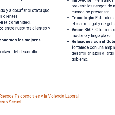
Innovación:
Pensamos s
prevenir los riesgos de 
o y a desafiar el statu quo.
cuando se presentan.
s clientes.
Tecnología:
Entendemos
en la comunidad.
el marco legal y de gobi
azo
entre nuestros clientes y
Visión 360º:
Ofrecemos 
mediano y largo plazo.
ponemos las mejores
Relaciones con el Gob
fortalece con una ampli
clave del desarrollo
desarrollar lazos a larg
gobierno.
 Riesgos Psicosociales y la Violencia Laboral.
ento Sexual.